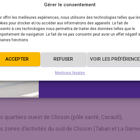
Fermeture estivale
Gérer le consentement
service de location
r offrir les meilleures expériences, nous utilisons des technologies telles que le
VAE
kies pour stocker et/ou accéder aux informations des appareils. Le fait de
n continue
sentir à ces technologies nous permettra de traiter des données telles que le
portement de navigation. Le fait de ne pas consentir peut avoir un effet négatif 
Le service de location de vélo à
taines fonctions.
ne démarche d’amélioration continue du réseau.
électrique sera fermé du 8 au 23
t été mis en œuvre dès janvier 2025, notamment l’amélior
ités de Câlin.
ACCEPTER
REFUSER
VOIR LES PRÉFÉRENCE
En savoir plus
Mentions légales
c :
vités de Câlin,
 quartiers ouest de Clisson (pôle santé, Cacault),
les zones d’activités du sud de Clisson (Tabari et La Garner