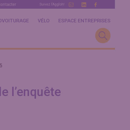
contacter
Suivez l’Aggloh!
Add a menu
OVOITURAGE
VÉLO
ESPACE ENTREPRISES
5
de l’enquête