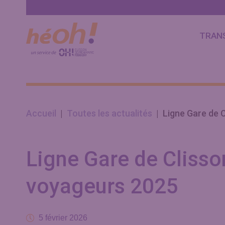
Site Clisson Sèvre & Maine
Nous contacter
Agglo
https://www.clissonsevremaine.
TRAN
fr/
Accueil
|
Toutes les actualités
|
Ligne Gare de C
Ligne Gare de Clisson
voyageurs 2025
5 février 2026