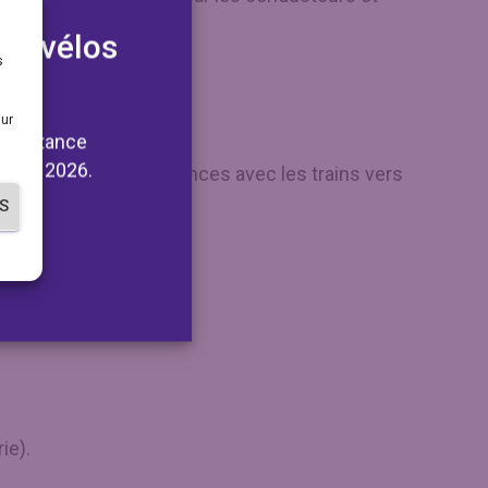
 du
 de vélos
s
sur
 assistance
 août 2026.
ation des correspondances avec les trains vers
S
ie).