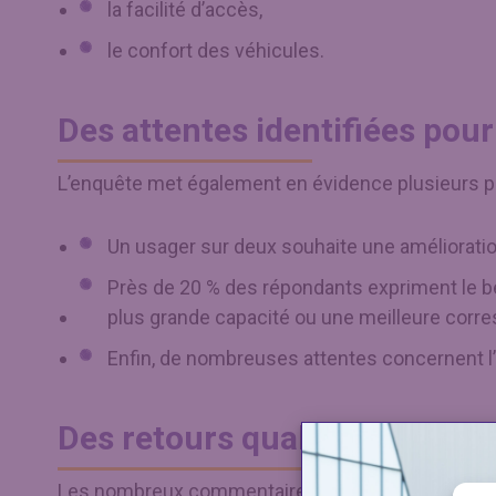
la facilité d’accès,
le confort des véhicules.
Des attentes identifiées pour 
L’enquête met également en évidence plusieurs pi
Un usager sur deux souhaite une amélioration
Près de 20 % des répondants expriment le b
plus grande capacité ou une meilleure corre
Enfin, de nombreuses attentes concernent l’
Des retours qualitatifs très p
Les nombreux commentaires libres recueillis témoign