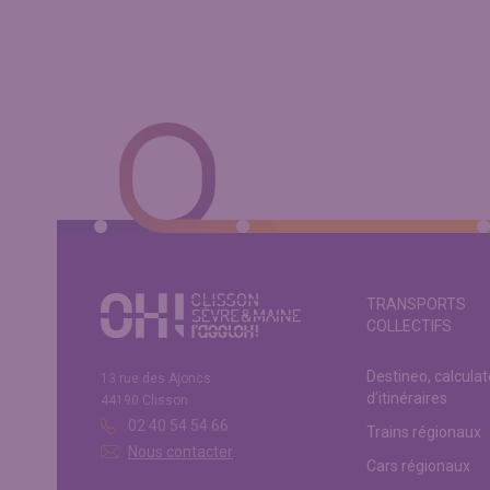
TRANSPORTS
COLLECTIFS
Destineo, calcula
13 rue des Ajoncs
d’itinéraires
44190 Clisson
02 40 54 54 66
Trains régionaux
Nous contacter
Cars régionaux