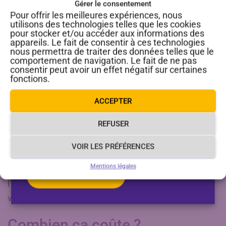
garanti ?
Gérer le consentement
Pour offrir les meilleures expériences, nous
utilisons des technologies telles que les cookies
Pas de conducteur dans les 10 minutes ?
pour stocker et/ou accéder aux informations des
appareils. Le fait de consentir à ces technologies
L’assistance contacte le passager par téléphone et
nous permettra de traiter des données telles que le
propose une solution sans surcoût financier.
comportement de navigation. Le fait de ne pas
consentir peut avoir un effet négatif sur certaines
Cette garantie départ s’applique sur certaines
fonctions.
Fermeture estivale du service
destinations et créneaux horaires :
ACCEPTER
de location de vélos VAE
le matin, entre 6h45 et 8h30
REFUSER
le soir, entre 16h30 et 19h.
Le service de location de vélo à assistance
électrique sera fermé du 8 au 23 août 2026.
VOIR LES PRÉFÉRENCES
Afin de vous assurez de bénéficier cette garantie,
Mentions légales
indiquez votre arrêt de départ et d’arrivée ainsi que
En savoir plus
l’horaire souhaité sur l’application, pour vérifier que
votre trajet est éligible.
Combien ça coûte ?