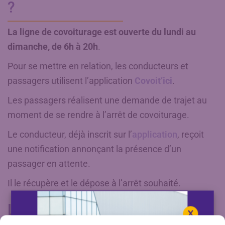
?
La ligne de covoiturage est ouverte du lundi au
dimanche, de 6h à 20h
.
Pour se mettre en relation, les conducteurs et
passagers utilisent l’application
Covoit’ici
.
Les passagers réalisent une demande de trajet au
moment de se rendre à l’arrêt de covoiturage.
Le conducteur, déjà inscrit sur l’
application
, reçoit
une notification annonçant la présence d’un
passager en attente.
Il le récupère et le dépose à l’arrêt souhaité.
Le départ des passagers est-il