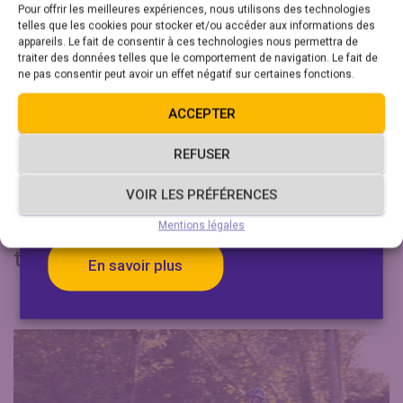
Pour offrir les meilleures expériences, nous utilisons des technologies
telles que les cookies pour stocker et/ou accéder aux informations des
appareils. Le fait de consentir à ces technologies nous permettra de
traiter des données telles que le comportement de navigation. Le fait de
ne pas consentir peut avoir un effet négatif sur certaines fonctions.
Fermeture estivale du service
ACCEPTER
de location de vélos VAE
REFUSER
Le service de location de vélo à assistance
VOIR LES PRÉFÉRENCES
2 septembre 2024
TRANSPORTS SCOLAIRES
électrique sera fermé du 8 au 23 août 2026.
Transports scolaires : une carte pour
Mentions légales
toute votre scolarité
En savoir plus