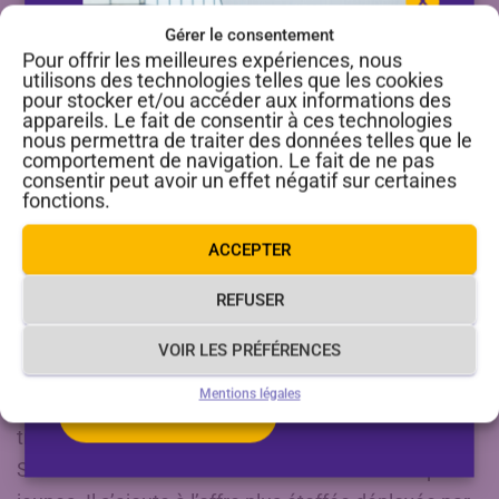
à développer la confiance en soi pour permettre aux
Gérer le consentement
enfants de circuler de façon autonome et sécurisée
Pour offrir les meilleures expériences, nous
utilisons des technologies telles que les cookies
sur la voie publique.
pour stocker et/ou accéder aux informations des
appareils. Le fait de consentir à ces technologies
Les formations sont assurées par l’association La
nous permettra de traiter des données telles que le
comportement de navigation. Le fait de ne pas
Solid et ses partenaires Team Elles et Solution Vélo.
consentir peut avoir un effet négatif sur certaines
fonctions.
Une offre élargie pour
Fermeture estivale du service
encourager la pratique du vélo
ACCEPTER
de location de vélos VAE
REFUSER
Sur le territoire de Clisson Sèvre et Maine Agglo,
Le service de location de vélo à assistance
électrique sera fermé du 8 au 23 août 2026.
189 000 déplacements quotidiens sont réalisés, dont
VOIR LES PRÉFÉRENCES
2% uniquement à vélo*. L’objectif est de développer
Mentions légales
une culture vélo pour encourager la pratique sur les
En savoir plus
trajets de moins de 3 kilomètres. Le programme
Savoir rouler à vélo contribue à sensibiliser les plus